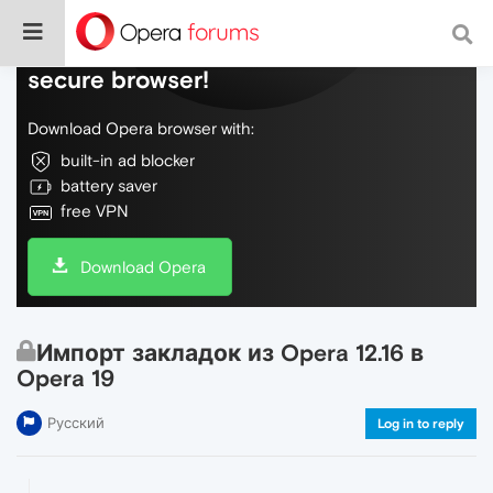
Do more on the web, with a fast and
secure browser!
Download Opera browser with:
built-in ad blocker
battery saver
free VPN
Download Opera
Импорт закладок из Opera 12.16 в
Opera 19
Русский
Log in to reply