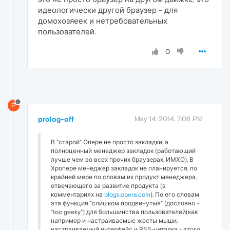
идеологически другой браузер - для
домохозяеек и нетребовательных
пользователей.
0
P
prolog-off
May 14, 2014, 7:06 PM
В "старой" Опере не просто закладки, а
полноценный менеджер закладок (работающий
лучше чем во всех прочих браузерах, ИМХО). В
Хропере менеджер закладок не планируется, по
крайней мере по словам их продукт менеджера,
отвечающего за развитие продукта (в
комментариях на
blogs.opera.com
). По его словам
эта функция "слишком продвинутыя" (дословно -
"too geeky") для большинства пользователей(как
например и настраиваемые жесты мыши,
настраиваемый интерфейс и RSS-читалка - этого