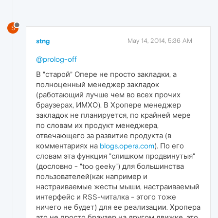
S
stng
May 14, 2014, 5:36 AM
@prolog-off
В "старой" Опере не просто закладки, а
полноценный менеджер закладок
(работающий лучше чем во всех прочих
браузерах, ИМХО). В Хропере менеджер
закладок не планируется, по крайней мере
по словам их продукт менеджера,
отвечающего за развитие продукта (в
комментариях на
blogs.opera.com
). По его
словам эта функция "слишком продвинутыя"
(дословно - "too geeky") для большинства
пользователей(как например и
настраиваемые жесты мыши, настраиваемый
интерфейс и RSS-читалка - этого тоже
ничего не будет) для ее реализации. Хропера
это не просто браузер на другом движке, это