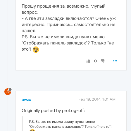
Прошу прощения за, возможно, глупый
вопрос:
- А где эти закладки включаются? Очень уж
интересно. Признаюсь... самостоятельно не
нашел.
P.S. Вы же не имели ввиду пункт меню
"Отображать панель закладок"? Только "не
это"!
0
A
awzx
Feb 19, 2014, 1:01 AM
Originally posted by proLog-off:
P.S. Вы же не имели ввиду пункт меню
"Отображать панель закладок"? Только "не это"!