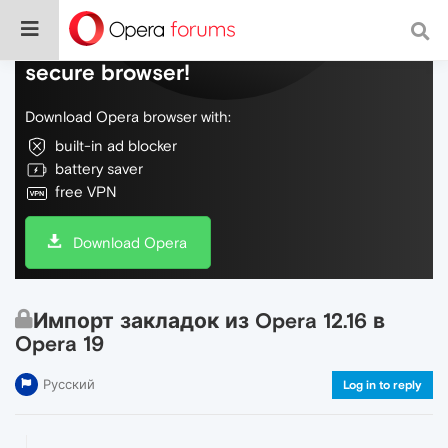
Do more on the web, with a fast and
secure browser!
Download Opera browser with:
built-in ad blocker
battery saver
free VPN
Download Opera
Импорт закладок из Opera 12.16 в
Opera 19
Русский
Log in to reply