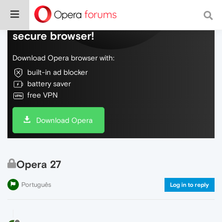
Do more on the web, with a fast and
secure browser!
Download Opera browser with:
built-in ad blocker
battery saver
free VPN
Download Opera
Opera 27
Português
Log in to reply