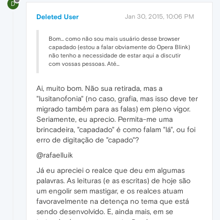
D
Deleted User
Jan 30, 2015, 10:06 PM
Bom... como não sou mais usuário desse browser
capadado (estou a falar obviamente do Opera Blink)
não tenho a necessidade de estar aqui a discutir
com vossas pessoas. Até...
Ai, muito bom. Não sua retirada, mas a
"lusitanofonia" (no caso, grafia, mas isso deve ter
migrado também para as falas) em pleno vigor.
Seriamente, eu aprecio. Permita-me uma
brincadeira, "capadado" é como falam "lá", ou foi
erro de digitação de "capado"?
@rafaelluik
Já eu apreciei o realce que deu em algumas
palavras. As leituras (e as escritas) de hoje são
um engolir sem mastigar, e os realces atuam
favoravelmente na detença no tema que está
sendo desenvolvido. E, ainda mais, em se