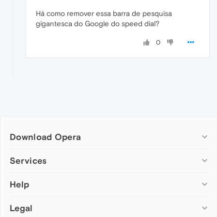
Há como remover essa barra de pesquisa
gigantesca do Google do speed dial?
0
Download Opera
Computer browsers
Services
Opera for Windows
Help
Add-ons
Opera for Mac
Opera account
Opera for Linux
Legal
Wallpapers
Help & support
Opera beta version