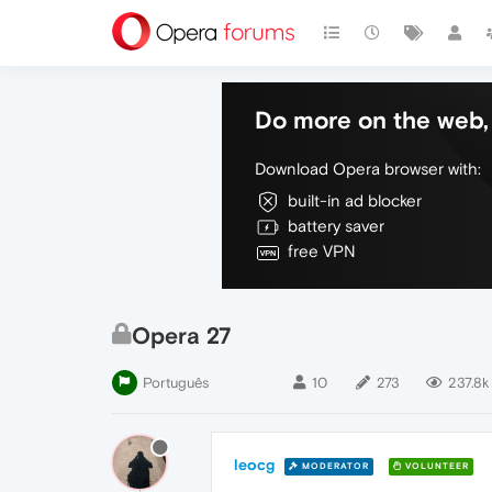
Do more on the web, 
Download Opera browser with:
built-in ad blocker
battery saver
free VPN
Opera 27
Português
10
273
237.8k
leocg
MODERATOR
VOLUNTEER