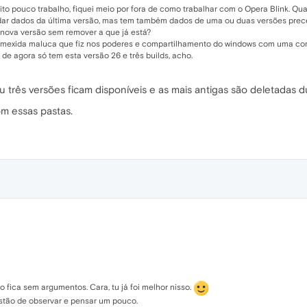
o pouco trabalho, fiquei meio por fora de como trabalhar com o Opera Blink. Q
rdar dados da última versão, mas tem também dados de uma ou duas versões prec
 nova versão sem remover a que já está?
 mexida maluca que fiz nos poderes e compartilhamento do windows com uma conta
 de agora só tem esta versão 26 e três builds, acho.
u três versões ficam disponíveis e as mais antigas são deletadas d
m essas pastas.
o fica sem argumentos. Cara, tu já foi melhor nisso.
tão de observar e pensar um pouco.