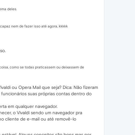
lema deles.
 capaz nem de fazer isso até agora, kkkkk
so.
 coisa, como se todas praticassem ou deixassem de
aldi ou Opera Mail que seja? Dica: Não fizeram
 funcionários suas próprias contas dentro do
erta em qualquer navegador.
necer, o Vivaldi sendo um navegador pra
o cliente de e-mail ou até removê-lo
 estável. Alguns conceitos são bons mas por