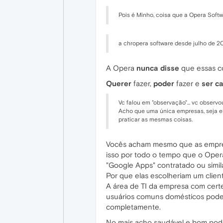
Pois é Minho, coisa que a Opera Softw
a chropera software desde julho de 20
A Opera
nunca disse
que essas co
Querer
fazer,
poder
fazer e
ser c
Vc falou em "observação"... vc obser
Acho que uma única empresas, seja el
praticar as mesmas coisas.
Vocês acham mesmo que as empresas
isso por todo o tempo que o Opera
"Google Apps" contratado ou simil
Por que elas escolheriam um clie
A área de TI da empresa com certe
usuários comuns domésticos pode m
completamente.
No mais acho saudável e bom poder