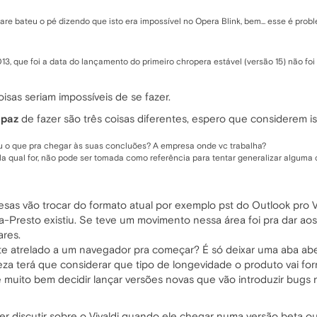
are bateu o pé dizendo que isto era impossível no Opera Blink, bem... esse é prob
13, que foi a data do lançamento do primeiro chropera estável (versão 15) não foi
isas seriam impossíveis de se fazer.
apaz
de fazer são três coisas diferentes, espero que considerem is
vou o que pra chegar às suas concluões? A empresa onde vc trabalha?
a qual for, não pode ser tomada como referência para tentar generalizar alguma
 vão trocar do formato atual por exemplo pst do Outlook pro Viv
-Presto existiu. Se teve um movimento nessa área foi pra dar aos
ares.
nte atrelado a um navegador pra começar? É só deixar uma aba ab
za terá que considerar que tipo de longevidade o produto vai for
uito bem decidir lançar versões novas que vão introduzir bugs n
 discutir sobre o Vivaldi quando ele chegar numa versão beta ou