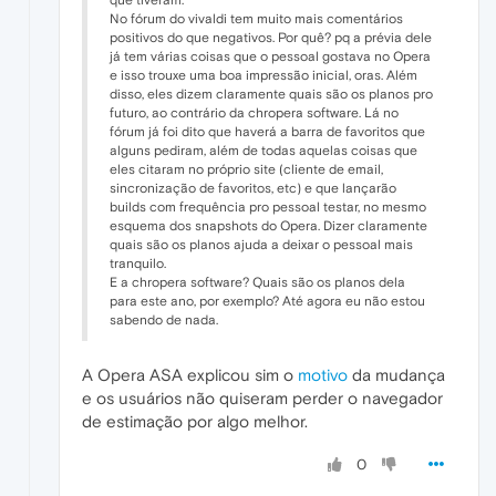
que tiveram.
No fórum do vivaldi tem muito mais comentários
positivos do que negativos. Por quê? pq a prévia dele
já tem várias coisas que o pessoal gostava no Opera
e isso trouxe uma boa impressão inicial, oras. Além
disso, eles dizem claramente quais são os planos pro
futuro, ao contrário da chropera software. Lá no
fórum já foi dito que haverá a barra de favoritos que
alguns pediram, além de todas aquelas coisas que
eles citaram no próprio site (cliente de email,
sincronização de favoritos, etc) e que lançarão
builds com frequência pro pessoal testar, no mesmo
esquema dos snapshots do Opera. Dizer claramente
quais são os planos ajuda a deixar o pessoal mais
tranquilo.
E a chropera software? Quais são os planos dela
para este ano, por exemplo? Até agora eu não estou
sabendo de nada.
A Opera ASA explicou sim o
motivo
da mudança
e os usuários não quiseram perder o navegador
de estimação por algo melhor.
0