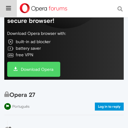
Do more on the web, with a fast and
secure browser!
Download Opera browser with:
built-in ad blocker
battery saver
free VPN
Download Opera
Opera 27
Português
Log in to reply