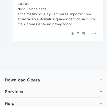
kkkkkkk
desculpinha nada.
acha mesmo que alguém vai se importar com
atualização automática quando tem coisa muito
mais interessante no navegador?
0
Download Opera
Computer browsers
Services
Opera for Windows
Help
Add-ons
Opera for Mac