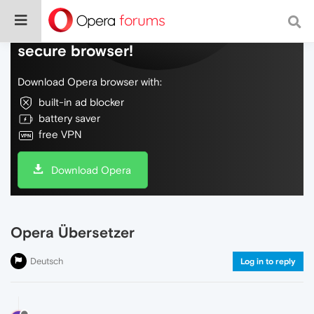
Do more on the web, with a fast and
secure browser!
Download Opera browser with:
built-in ad blocker
battery saver
free VPN
Download Opera
Opera Übersetzer
Deutsch
Log in to reply