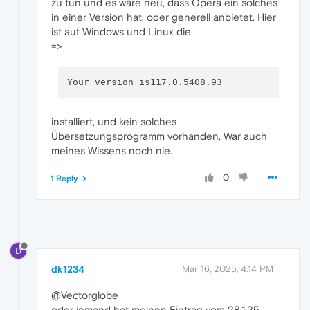
zu tun und es wäre neu, dass Opera ein solches
in einer Version hat, oder generell anbietet. Hier
ist auf Windows und Linux die
=>
installiert, und kein solches
Übersetzungsprogramm vorhanden, War auch
meines Wissens noch nie.
0
1 Reply
D
dk1234
Mar 16, 2025, 4:14 PM
@Vectorglobe
oder jemand hat meinen Eintrag vom 28.1.25