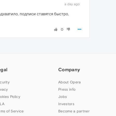
a day ago
дхватило, подписи ставятся быстро,
0
egal
Company
curity
About Opera
ivacy
Press info
okies Policy
Jobs
LA
Investors
rms of Service
Become a partner