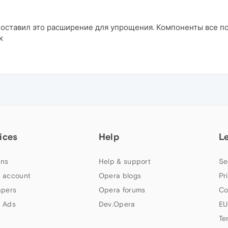
поставил это расширение для упрощения. Компоненты все по
к
ices
Help
L
ns
Help & support
Se
 account
Opera blogs
Pr
apers
Opera forums
Co
 Ads
Dev.Opera
EU
Te