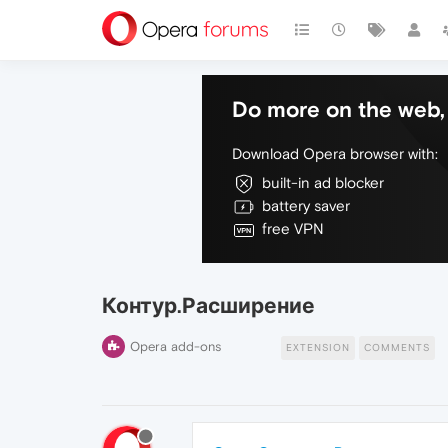
Do more on the web, 
Download Opera browser with:
built-in ad blocker
battery saver
free VPN
Контур.Расширение
Opera add-ons
EXTENSION
COMMENTS