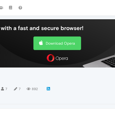
with a fast and secure browser!
Download Opera
7
7
892