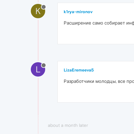
K
k1rya-mironov
Расширение само собирает инф
L
LizaEremeeva5
Разработчики молодцы, все про
about a month later