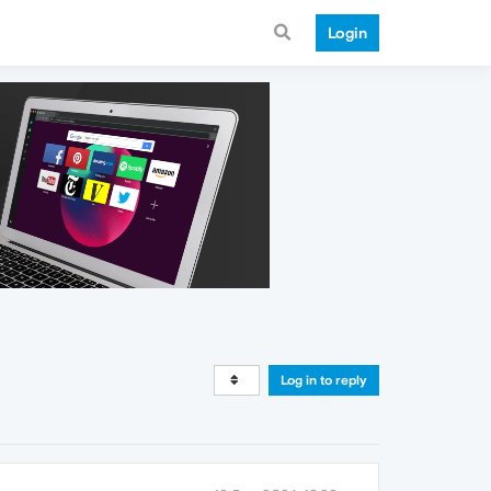
Login
Log in to reply