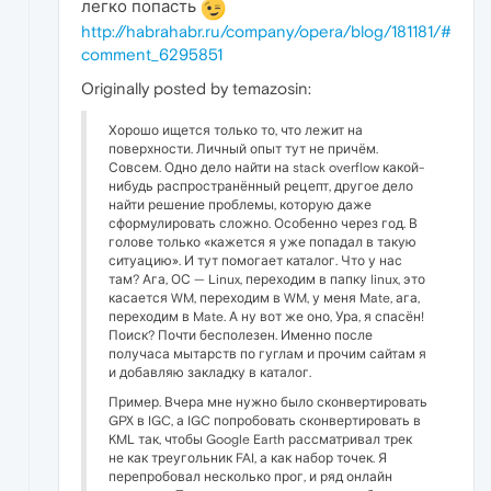
легко попасть
http://habrahabr.ru/company/opera/blog/181181/#
comment_6295851
Originally posted by temazosin:
Хорошо ищется только то, что лежит на
поверхности. Личный опыт тут не причём.
Совсем. Одно дело найти на stack overflow какой-
нибудь распространённый рецепт, другое дело
найти решение проблемы, которую даже
сформулировать сложно. Особенно через год. В
голове только «кажется я уже попадал в такую
ситуацию». И тут помогает каталог. Что у нас
там? Ага, ОС — Linux, переходим в папку linux, это
касается WM, переходим в WM, у меня Mate, ага,
переходим в Mate. А ну вот же оно, Ура, я спасён!
Поиск? Почти бесполезен. Именно после
получаса мытарств по гуглам и прочим сайтам я
и добавляю закладку в каталог.
Пример. Вчера мне нужно было сконвертировать
GPX в IGC, а IGC попробовать сконвертировать в
KML так, чтобы Google Earth рассматривал трек
не как треугольник FAI, а как набор точек. Я
перепробовал несколько прог, и ряд онлайн