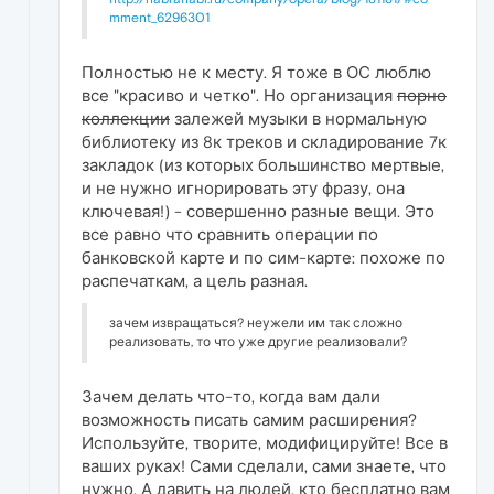
mment_6296301
Полностью не к месту. Я тоже в ОС люблю
все "красиво и четко". Но организация
порно
коллекции
залежей музыки в нормальную
библиотеку из 8к треков и складирование 7к
закладок (из которых большинство мертвые,
и не нужно игнорировать эту фразу, она
ключевая!) - совершенно разные вещи. Это
все равно что сравнить операции по
банковской карте и по сим-карте: похоже по
распечаткам, а цель разная.
зачем извращаться? неужели им так сложно
реализовать, то что уже другие реализовали?
Зачем делать что-то, когда вам дали
возможность писать самим расширения?
Используйте, творите, модифицируйте! Все в
ваших руках! Сами сделали, сами знаете, что
нужно. А давить на людей, кто бесплатно вам