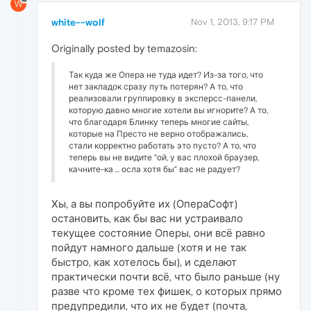
W
white--wolf
Nov 1, 2013, 9:17 PM
Originally posted by temazosin:
Так куда же Опера не туда идет? Из-за того, что
нет закладок сразу путь потерян? А то, что
реализовали группировку в эксперсс-панели,
которую давно многие хотели вы игнорите? А то,
что благодаря Блинку теперь многие сайты,
которые на Престо не верно отображались,
стали корректно работать это пусто? А то, что
теперь вы не видите "ой, у вас плохой браузер,
качните-ка ... осла хотя бы" вас не радует?
Хы, а вы попробуйте их (ОпераСофт)
остановить, как бы вас ни устраивало
текущее состояние Оперы, они всё равно
пойдут намного дальше (хотя и не так
быстро, как хотелось бы), и сделают
практически почти всё, что было раньше (ну
разве что кроме тех фишек, о которых прямо
предупредили, что их не будет (почта,