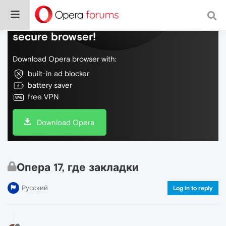
Do more on the web, with a fast and
secure browser!
Download Opera browser with:
built-in ad blocker
battery saver
free VPN
Download Opera
Опера 17, где закладки
Русский
Log in to reply