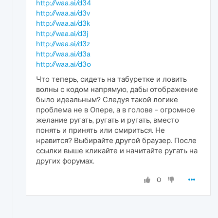
http://waa.ai/d34
http://waa.ai/d3v
http://waa.ai/d3k
http://waa.ai/d3j
http://waa.ai/d3z
http://waa.ai/d3a
http://waa.ai/d3o
Что теперь, сидеть на табуретке и ловить
волны с кодом напрямую, дабы отображение
было идеальным? Следуя такой логике
проблема не в Опере, а в голове - огромное
желание ругать, ругать и ругать, вместо
понять и принять или смириться. Не
нравится? Выбирайте другой браузер. После
ссылки выше кликайте и начитайте ругать на
других форумах.
0