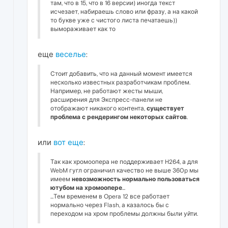
там, что в 15, что в 16 версии) иногда текст
исчезает, набираешь слово или фразу, а на какой
то букве уже с чистого листа печатаешь))
вымораживает как то
еще
веселье
:
Стоит добавить, что на данный момент имеется
несколько известных разработчикам проблем.
Например, не работают жесты мыши,
расширения для Экспресс-панели не
отображают никакого контента,
существует
проблема с рендерингом некоторых сайтов
.
или
вот еще
:
Так как хромоопера не поддерживает H264, а для
WebM гугл ограничил качество не выше 360p мы
имеем
невозможность нормально пользоваться
ютубом на хромоопере
...
...Тем временем в Opera 12 все работает
нормально через Flash, а казалось бы с
переходом на хром проблемы должны были уйти.