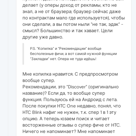
делает (у оперы доход от рекламы, кто не
знал, а не от браузера; браузер сейчас даже
по контрактам мало где используется), чтобы
они сделали, а вы потом ныли "не так, эдак" -
смысл? Большинство и так хавает. Цели
другие уже давно.
P.S. "Копилка" и "Рекомендации" вообще
бесполезные фичи, а вот самой нужной функции
"Закладки" нет. Опера не туда идёшь!
Мне копилка нравится. С предпросмотром
вообще супер.
Рекомендации, это "Discover" (оригинально
название)? Если да, то вообще супер
функция. Пользуюсь ей на Андроид с лета.
После покупки HTC One недавно, понял, что
HTC Blink нафиг не нужен, т.к. спер 1 в 1 эту
опцию. А теперь юзаем поиск и читает
восторженные отзывы о супер фиче от HTC.
Ничего не напоминает? Мне напоминает