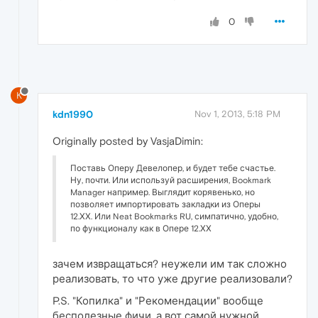
0
K
kdn1990
Nov 1, 2013, 5:18 PM
Originally posted by VasjaDimin:
Поставь Оперу Девелопер, и будет тебе счастье.
Ну, почти. Или используй расширения, Bookmark
Manager например. Выглядит корявенько, но
позволяет импортировать закладки из Оперы
12.ХХ. Или Neat Bookmarks RU, симпатично, удобно,
по функционалу как в Опере 12.ХХ
зачем извращаться? неужели им так сложно
реализовать, то что уже другие реализовали?
P.S. "Копилка" и "Рекомендации" вообще
бесполезные фичи, а вот самой нужной