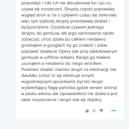
przestały). I nikt ich nie aktualizował bo i po co,
używa się rozszerzeń. Skrypty często poprawiały
wygląd stron a i te z upływem czasu się zmieniały
więc tym szybciej skrypty przestawały działać i
byćpotrzebne. Osobiście używam jednego
skryptu do gemiusa, ale jego zachowanie ciężko
zobaczyć, choć działa bo całkiem niedawno
grzebałem w googlach by go znaleźć i sobie
poprawić działanie Opery (ale przy zablokowanym
gemiusie w urlfitrze reklam). Kiedyś go miałem,
usunąłem a niedawno do niego wróciłem.
Powinien działać również skrypt na eliminację tzw
dwukliku (choć to się eliminuje innymi
wygodniejszymi sposobami), był też skrypt
wyświetlający flagę państwa (gdzie serwer strony)
w pasku adresu ale (sprawdziłem) nie działa a jest
takie rozszerzenie i skrypt stał się zbędny
0