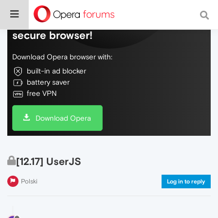
Do more on the web, with a fast and
secure browser!
Download Opera browser with:
built-in ad blocker
battery saver
free VPN
Download Opera
[12.17] UserJS
Polski
Log in to reply