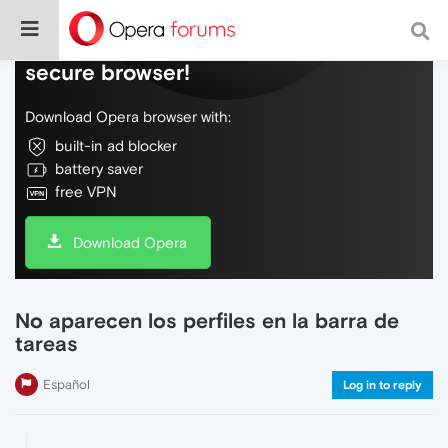
Do more on the web, with a fast and
secure browser!
Download Opera browser with:
built-in ad blocker
battery saver
free VPN
Download Opera
No aparecen los perfiles en la barra de
tareas
Español
Log in to reply