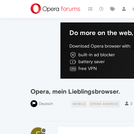
Do more on the web, 
Download Opera browser with:
built-in ad blocker
battery saver
free VPN
Opera, mein Lieblingsbrowser.
Deutsch
3
MOBILE
OPERA ANDROID