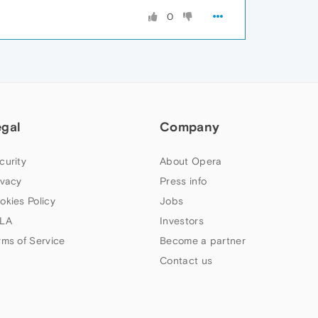
0
egal
Company
curity
About Opera
ivacy
Press info
okies Policy
Jobs
LA
Investors
rms of Service
Become a partner
Contact us