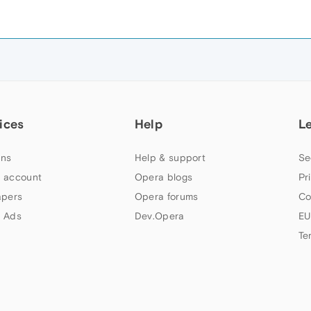
ices
Help
L
ns
Help & support
Se
 account
Opera blogs
Pr
apers
Opera forums
Co
 Ads
Dev.Opera
EU
Te