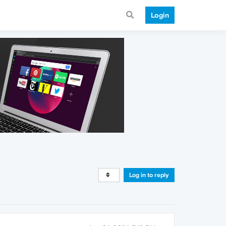
Login
Log in to reply