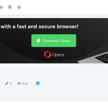
with a fast and secure browser!
Download Opera
3
3.3k