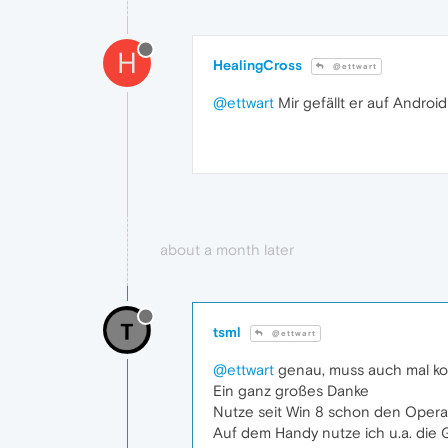
H
HealingCross
@ettwart
@ettwart
Mir gefällt er auf Andro
about a month later
tsml
@ettwart
@ettwart
genau, muss auch mal ko
Ein ganz großes Danke
Nutze seit Win 8 schon den Opera
Auf dem Handy nutze ich u.a. die 