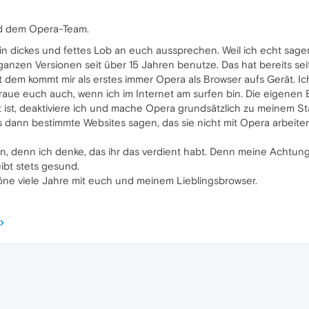
nd dem Opera-Team.
 ein dickes und fettes Lob an euch aussprechen. Weil ich echt sag
ganzen Versionen seit über 15 Jahren benutze. Das hat bereits s
t dem kommt mir als erstes immer Opera als Browser aufs Gerät. Ic
aue euch auch, wenn ich im Internet am surfen bin. Die eigenen 
t ist, deaktiviere ich und mache Opera grundsätzlich zu meinem St
 dann bestimmte Websites sagen, das sie nicht mit Opera arbeite
en, denn ich denke, das ihr das verdient habt. Denn meine Achtung 
ibt stets gesund.
öne viele Jahre mit euch und meinem Lieblingsbrowser.