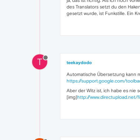
ja, das ist richtig. Als ich noch v
des Translators setzt du den Hake
gesetzt wurde, ist Funkstille. Ein 
T
teekaydodo
Automatische Übersetzung kann ma
https://support.google.com/toolb
Aber der Witz ist, ich habe es nie
[img]
http://www.directupload.net/f