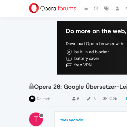
Do more on the web, 
Download Opera browser with:
built-in ad blocker
battery saver
free VPN
Opera 26: Google Übersetzer-Lei
Deutsch
5
18
10.2k
T
teekaydodo