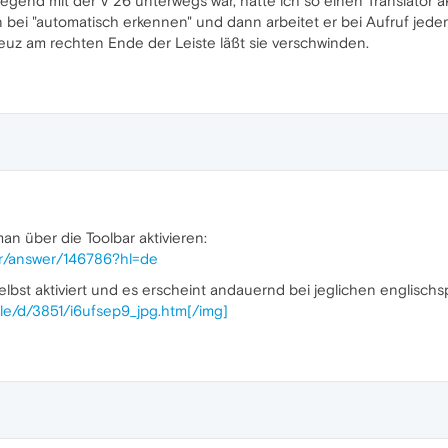
orwiegend mit der V 26 unterwegs war, hatte ich so einen Translator 
n bei "automatisch erkennen" und dann arbeitet er bei Aufruf jede
Kreuz am rechten Ende der Leiste läßt sie verschwinden.
n über die Toolbar aktivieren:
ar/answer/146786?hl=de
 selbst aktiviert und es erscheint andauernd bei jeglichen englisch
ile/d/3851/i6ufsep9_jpg.htm[/img]