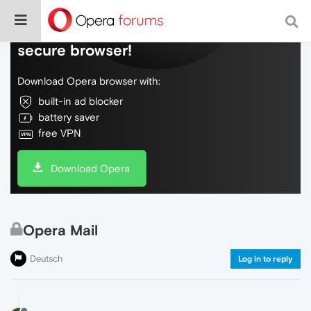
Do more on the web, with a fast and
secure browser!
Download Opera browser with:
built-in ad blocker
battery saver
free VPN
Download Opera
Opera Mail
Deutsch
Log in to reply