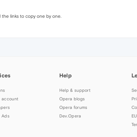
 the links to copy one by one.
ices
Help
L
ns
Help & support
Se
 account
Opera blogs
Pr
apers
Opera forums
Co
 Ads
Dev.Opera
EU
Te