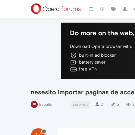
Do more on the web, 
Download Opera browser with:
built-in ad blocker
battery saver
free VPN
nesesito importar paginas de acc
Español
2
5
3
ESPAÑOL