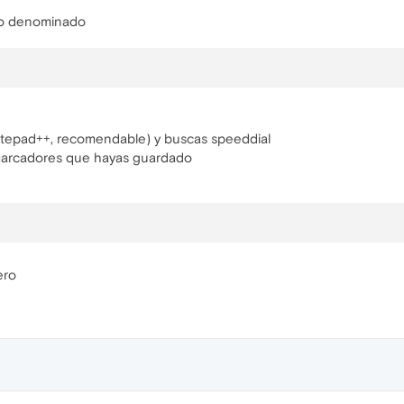
vo denominado
otepad++, recomendable) y buscas speeddial
 marcadores que hayas guardado
ero