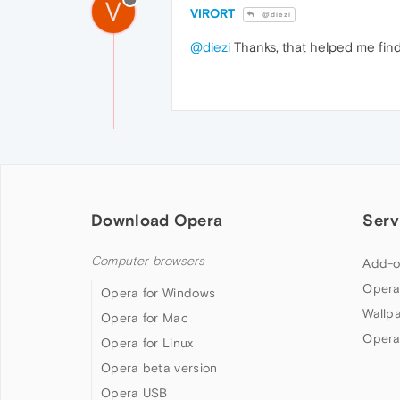
V
VIRORT
@diezi
@diezi
Thanks, that helped me find
Download Opera
Serv
Computer browsers
Add-o
Opera
Opera for Windows
Wallp
Opera for Mac
Opera
Opera for Linux
Opera beta version
Opera USB