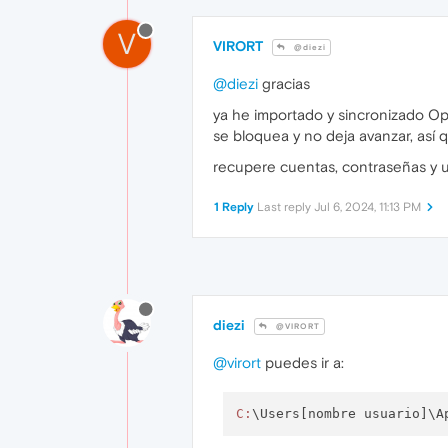
V
VIRORT
@diezi
@diezi
gracias
ya he importado y sincronizado O
se bloquea y no deja avanzar, así 
recupere cuentas, contraseñas y 
1 Reply
Last reply
Jul 6, 2024, 11:13 PM
diezi
@VIRORT
@virort
puedes ir a:
C:
\Users[nombre usuario]\A