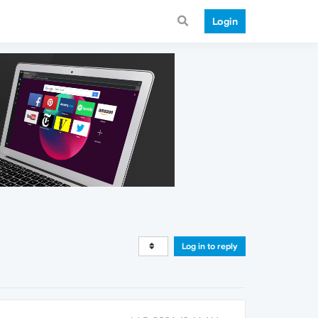
Login
Log in to reply