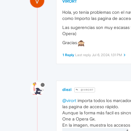
V
VIRORT
Hola, yo tenia problemas con el 
como Importo las pagina de acces
Las sugerencias son muy escasas 
Opera)
Gracias.
1 Reply
Last reply
Jul 6, 2024, 1:31 PM
diezi
@VIRORT
@virort
importa todos los marcador
las pagina de acceso rápido.
Aunque la forma más facil es sincr
One a Opera Gx.
En la imagen, muestra los accesos r