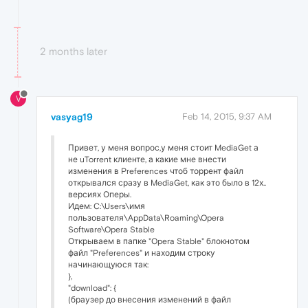
2 months later
V
vasyag19
Feb 14, 2015, 9:37 AM
Привет, у меня вопрос,у меня стоит MediaGet а
не uTorrent клиенте, а какие мне внести
изменения в Preferences чтоб торрент файл
открывался сразу в MediaGet, как это было в 12х..
версиях Оперы.
Идем: C:\Users\имя
пользователя\AppData\Roaming\Opera
Software\Opera Stable
Открываем в папке "Opera Stable" блокнотом
файл "Preferences" и находим строку
начинающуюся так:
},
"download": {
(браузер до внесения изменений в файл