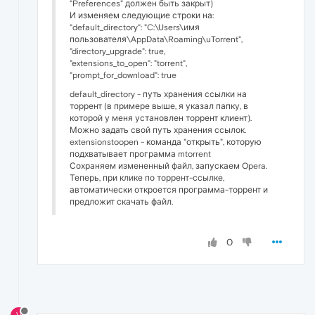
"Preferences" должен быть закрыт)
И изменяем следующие строки на:
"default_directory": "C:\Users\имя
пользователя\AppData\Roaming\uTorrent",
"directory_upgrade": true,
"extensions_to_open": "torrent",
"prompt_for_download": true
default_directory - путь хранения ссылки на
торрент (в примере выше, я указал папку, в
которой у меня установлен торрент клиент).
Можно задать свой путь хранения ссылок.
extensionstoopen - команда "открыть", которую
подхватывает программа mtorrent
Сохраняем измененный файл, запускаем Opera.
Теперь, при клике по торрент-ссылке,
автоматически откроется программа-торрент и
предложит скачать файл.
0