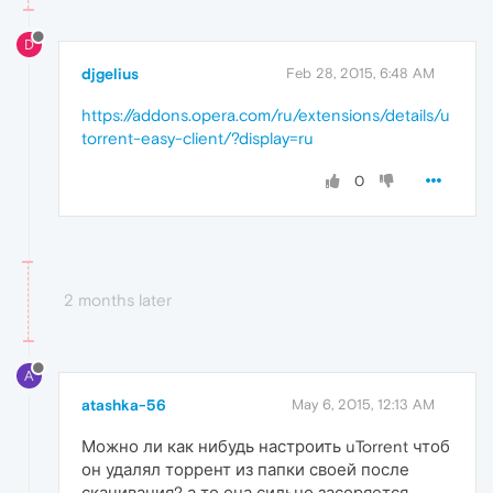
D
djgelius
Feb 28, 2015, 6:48 AM
https://addons.opera.com/ru/extensions/details/u
torrent-easy-client/?display=ru
0
2 months later
A
atashka-56
May 6, 2015, 12:13 AM
Можно ли как нибудь настроить uTorrent чтоб
он удалял торрент из папки своей после
скачивания? а то она сильно засоряется.