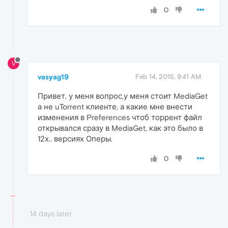
0
V
vasyag19
Feb 14, 2015, 9:41 AM
Привет, у меня вопрос,у меня стоит MediaGet
а не uTorrent клиенте, а какие мне внести
изменения в Preferences чтоб торрент файл
открывался сразу в MediaGet, как это было в
12х.. версиях Оперы.
0
14 days later