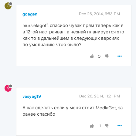
G
goagen
Dec 26, 2014, 6:53 PM
mursielagoff, спасибо чувак прям теперь как я
в 12-ой настраивал. а незнай планируется это
как то в дальнейшем в следующих версиях
по умолчанию чтоб было?
0
V
vasyag19
Dec 26, 2014, 11:21 PM
А как сделать если у меня стоит MediaGet, за
ранее спасибо
-1