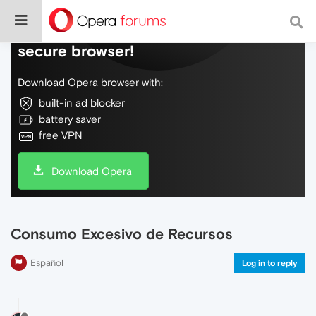
Do more on the web, with a fast and
secure browser!
Download Opera browser with:
built-in ad blocker
battery saver
free VPN
Download Opera
Consumo Excesivo de Recursos
Español
Log in to reply