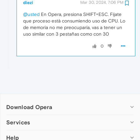
diezi
Mar 30, 2024, 7:06 PM
@usted
En Opera, presiona SHIFT+ESC. Fijate
que proceso està consumiendo uso de CPU. Lo
de memoria no me preocuparía, vas a tener un
uso similar con 3 pestañas como con 30
0
Download Opera
Computer browsers
Services
Opera for Windows
Help
Add-ons
Opera for Mac