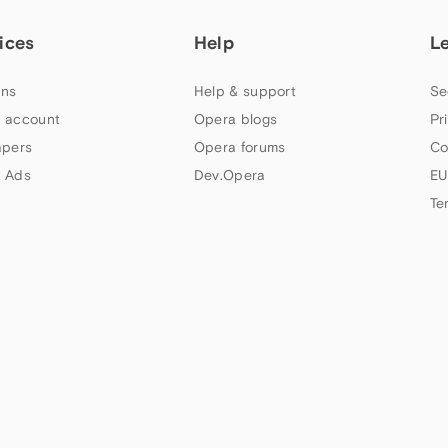
ices
Help
L
ns
Help & support
Se
 account
Opera blogs
Pr
apers
Opera forums
Co
 Ads
Dev.Opera
EU
Te