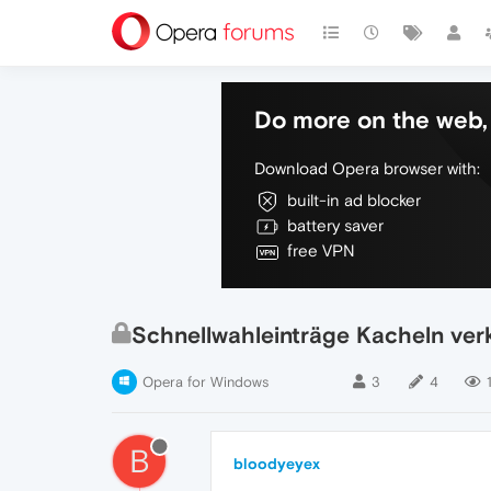
Do more on the web, 
Download Opera browser with:
built-in ad blocker
battery saver
free VPN
Schnellwahleinträge Kacheln verk
Opera for Windows
3
4
B
bloodyeyex