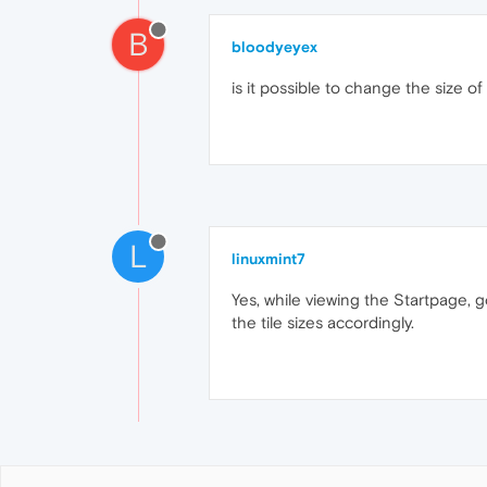
B
bloodyeyex
is it possible to change the size o
L
linuxmint7
Yes, while viewing the Startpage, 
the tile sizes accordingly.