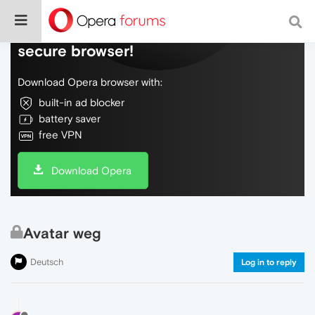
Do more on the web, with a fast and
secure browser!
Download Opera browser with:
built-in ad blocker
battery saver
free VPN
Download Opera
Avatar weg
Deutsch
Log in to reply