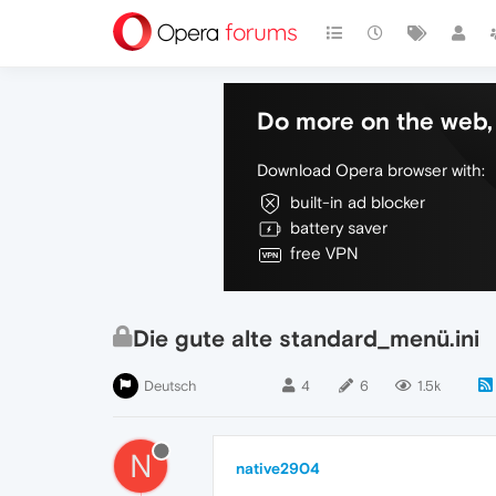
Do more on the web, 
Download Opera browser with:
built-in ad blocker
battery saver
free VPN
Die gute alte standard_menü.ini
Deutsch
4
6
1.5k
N
native2904