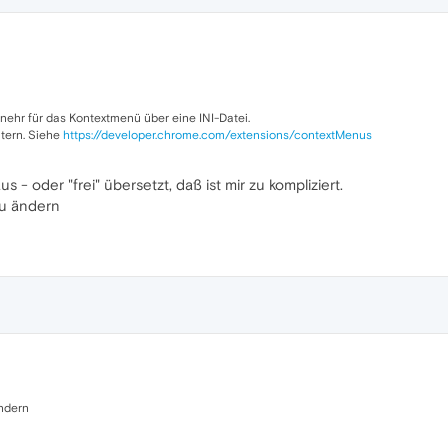
mnehr für das Kontextmenü über eine INI-Datei.
itern. Siehe
https://developer.chrome.com/extensions/contextMenus
us - oder "frei" übersetzt, daß ist mir zu kompliziert.
zu ändern
ändern