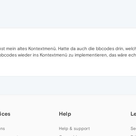
chst mein altes Kontextmenü. Hatte da auch die bbcodes drin, welc
bbcodes wieder ins Kontextmenü zu implementieren, das wäre echt
ices
Help
L
ns
Help & support
Se