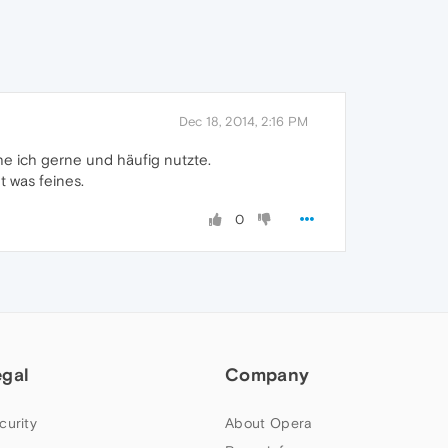
Dec 18, 2014, 2:16 PM
he ich gerne und häufig nutzte.
 was feines.
0
egal
Company
curity
About Opera