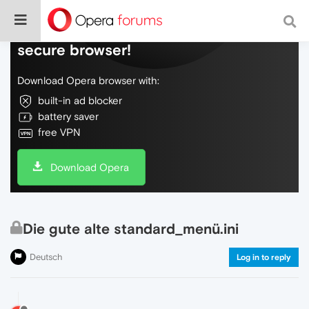
Do more on the web, with a fast and
secure browser!
Download Opera browser with:
built-in ad blocker
battery saver
free VPN
Download Opera
Die gute alte standard_menü.ini
Deutsch
Log in to reply