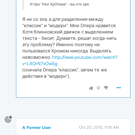
И про "Уже ХрОпера" - вы это зря.
Я не со зла, а для разделения между
"классик" и "модерн". Мне Опера нравится.
Хотя блинковский движок с выделением
текста - бесит. Думаете, решат когда-нить
эту проблему? Именно поэтому не
пользовался Хромом никогда. Выделять
невозможно.
http://www.youtube.com/watch?
v=L8QrN7vOwSg
(сначала Опера "классик", затем те же
действия в "модерн").
0
?
A Former User
Oct 20, 2013, 11:16 AM