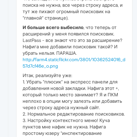
поиска не нужна, все через строку адреса, и
тут же пихают огромный поисковик на
"главной" странице).
И больше всего выбесило
, что теперь от
расширений у меня появился поисковик.
LastPass - все знают что это за расширение?
Нафига мне добавили поисковик такой? И
убрать нельзя. ПАРАША.
http://farm4.staticflickr.com/3801/10362524016_d
57d7cf46e_o.png
Итак, реализуйте уже:
1. Убрать "плюсик" на экспресс панели для
добавления новой закладки. Нафига этот +,
который только место занимает? Я и ПКМ
неплохо в опции могу залезть или добавить
через строку адреса нужный сайт.
2. Нормальное редактирование поисковиков.
3. Настройку контекстного меню! Куча
пунктов мне нафик не нужна. Нафига
простому юзеру "инспектирование