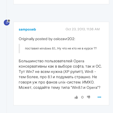
S
samposeb
Oct 23, 2013, 11:36 AM
Originally posted by oslozavr202:
поставил windows 8.1... Ну что не кто не в курсе ??
Большинство пользователей Opera
консервативны как в выборе софта, так и ОС.
Тут Win7 не всем нужна (XP рулит!), Win8 -
тем более, про 8.1 и подумать страшно. Не
говоря уж про фанов unix-систем. ИМХО.
Может, создайте тему типа "Win8.1 и Opera"?
0