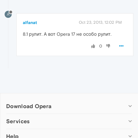
A
alfanat
Oct 23, 2013, 12:02 PM
8.1 рулит. А вот Opera 17 не особо рулит.
0
Download Opera
Computer browsers
Services
Opera for Windows
Help
Add-ons
Opera for Mac