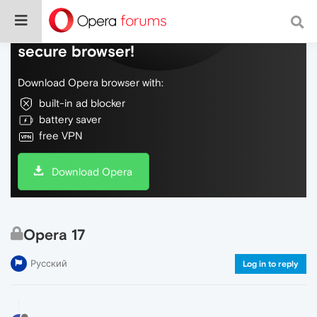
Do more on the web, with a fast and
secure browser!
Download Opera browser with:
built-in ad blocker
battery saver
free VPN
Download Opera
Opera 17
Русский
Log in to reply