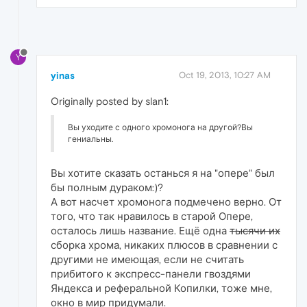
Y
yinas
Oct 19, 2013, 10:27 AM
Originally posted by slan1:
Вы уходите с одного хромонога на другой?Вы
гениальны.
Вы хотите сказать останься я на "опере" был
бы полным дураком:)?
А вот насчет хромонога подмечено верно. От
того, что так нравилось в старой Опере,
осталось лишь название. Ещё одна
тысячи их
сборка хрома, никаких плюсов в сравнении с
другими не имеющая, если не считать
прибитого к экспресс-панели гвоздями
Яндекса и реферальной Копилки, тоже мне,
окно в мир придумали.