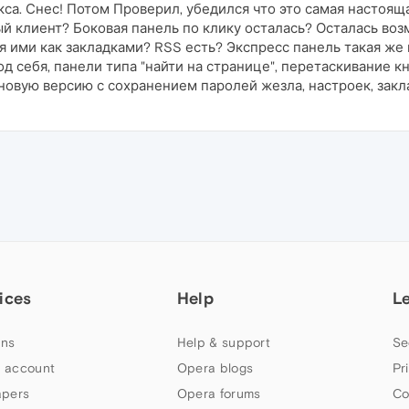
кса. Снес! Потом Проверил, убедился что это самая настоящ
ый клиент? Боковая панель по клику осталась? Осталась во
я ими как закладками? RSS есть? Экспресс панель такая же 
д себя, панели типа "найти на странице", перетаскивание кн
овую версию с сохранением паролей жезла, настроек, заклад
ices
Help
L
ns
Help & support
Se
 account
Opera blogs
Pr
apers
Opera forums
Co