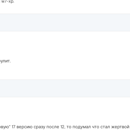
 w7-xp.
рулит.
овую" 17 версию сразу после 12, то подумал что стал жертв