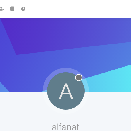
A
alfanat