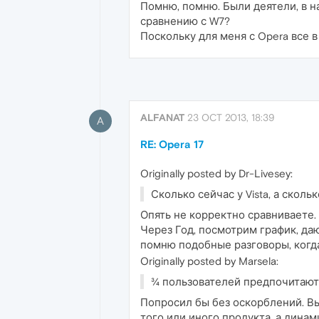
Помню, помню. Были деятели, в н
сравнению с W7?
Поскольку для меня с Opera все в
ALFANAT
23 OCT 2013, 18:39
A
RE: Opera 17
Originally posted by Dr-Livesey:
Сколько сейчас у Vista, а скольк
Опять не корректно сравниваете. 
Через Год, посмотрим график, да
помню подобные разговоры, когд
Originally posted by Marsela:
¾ пользователей предпочитают W
Попросил бы без оскорблений. Вы
того или иного продукта, а динами