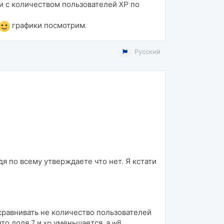
ки с количеством пользователей XP по
графики посмотрим.
Русский
я по всему утверждаете что нет. Я кстати
сравнивать не количество пользователей
то доля 7 и xp уменьшается, а w8