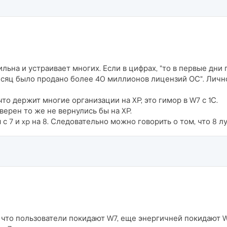
ильна и устраивает многих. Если в цифрах, "то в первые дн
есяц было продано более 40 миллионов лицензий ОС". Лично
то держит многие организации на XP, это гимор в W7 с 1С.
уверен то же не вернулись бы на XP.
с 7 и xp на 8. Следовательно можно говорить о том, что 8 л
 что пользователи покидают W7, еще энергичней покидают W