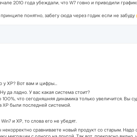
ачале 2010 года убеждали, что W7 говно и приводили графи
 принципе понятно, забегу сюда через годик если не забуду
о у ХР? Вот вам и цифры...
Ну да ладно. У вас какая система стоит?
ю 100%, что сегодняшняя динамика только увеличится. Вы суд
а XP были последней системой.
in7 и ХР, то слова его не убедят.
 некорректно сравниваете новый продукт со старым. Надо 
ку миграции с одного на другой. Так вот, прекрасно видно, ч