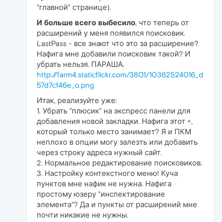
"главной" странице).
И больше всего выбесило
, что теперь от
расширений у меня появился поисковик.
LastPass - все знают что это за расширение?
Нафига мне добавили поисковик такой? И
убрать нельзя. ПАРАША.
http://farm4.staticflickr.com/3801/10362524016_d
57d7cf46e_o.png
Итак, реализуйте уже:
1. Убрать "плюсик" на экспресс панели для
добавления новой закладки. Нафига этот +,
который только место занимает? Я и ПКМ
неплохо в опции могу залезть или добавить
через строку адреса нужный сайт.
2. Нормальное редактирование поисковиков.
3. Настройку контекстного меню! Куча
пунктов мне нафик не нужна. Нафига
простому юзеру "инспектирование
элемента"? Да и пункты от расширений мне
почти никакие не нужны.