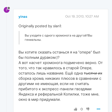
Y
yinas
Oct 19, 2013, 10:27 AM
Originally posted by slan1:
Вы уходите с одного хромонога на другой?Вы
гениальны.
Вы хотите сказать останься я на "опере" был
бы полным дураком:)?
А вот насчет хромонога подмечено верно. От
того, что так нравилось в старой Опере,
осталось лишь название. Ещё одна
тысячи их
сборка хрома, никаких плюсов в сравнении с
другими не имеющая, если не считать
прибитого к экспресс-панели гвоздями
Яндекса и реферальной Копилки, тоже мне,
окно в мир придумали.
0