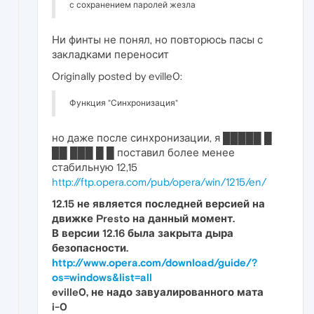
с сохранением паролей жезла
Ни финты не понял, но повторюсь пасы с
закладками переносит
Originally posted by eville0:
Функция "Синхронизация"
но даже после синхронизации, я █████ █
██ ███ █ █ поставил более менее
стабильную 12,15
http://ftp.opera.com/pub/opera/win/1215/en/
12.15 не является последней версией на
движке Presto на данный момент.
В версии 12.16 была закрыта дыра
безопасности.
http://www.opera.com/download/guide/?
os=windows&list=all
eville0, не надо завуалированного мата
i-0