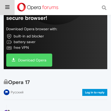
Do more on the web, with a fast and
secure browser!
Download Opera browser with:
built-in ad blocker
battery saver
free VPN
Download Opera
Opera 17
Русский
Log in to reply