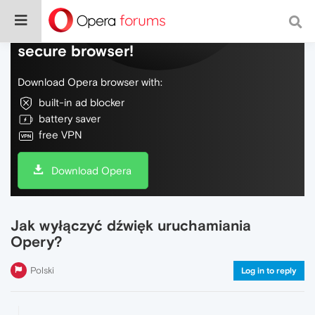
Do more on the web, with a fast and
secure browser!
Download Opera browser with:
built-in ad blocker
battery saver
free VPN
Download Opera
Jak wyłączyć dźwięk uruchamiania
Opery?
Polski
Log in to reply