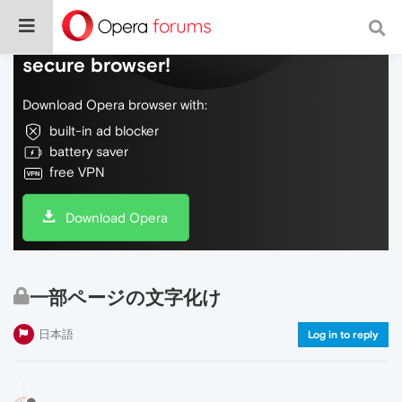
Do more on the web, with a fast and
secure browser!
Download Opera browser with:
built-in ad blocker
battery saver
free VPN
Download Opera
一部ページの文字化け
日本語
Log in to reply