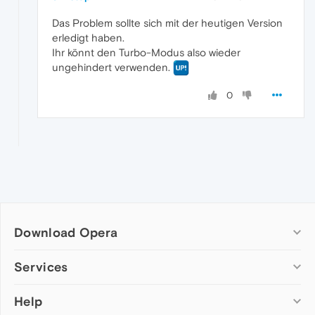
Das Problem sollte sich mit der heutigen Version
erledigt haben.
Ihr könnt den Turbo-Modus also wieder
ungehindert verwenden.
0
Download Opera
Computer browsers
Services
Opera for Windows
Help
Add-ons
Opera for Mac