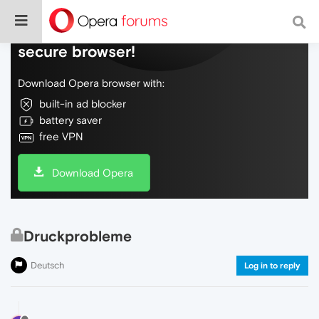
Do more on the web, with a fast and
secure browser!
Download Opera browser with:
built-in ad blocker
battery saver
free VPN
Download Opera
Druckprobleme
Deutsch
Log in to reply