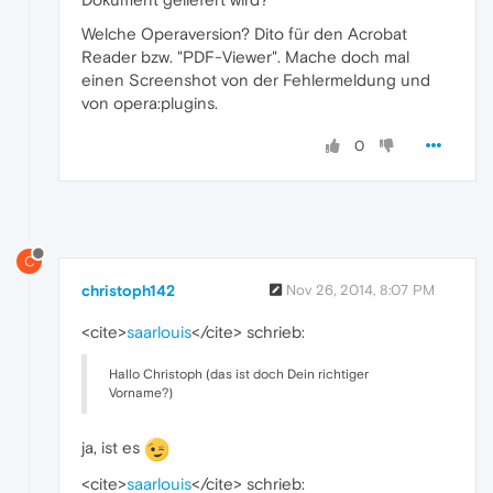
Welche Operaversion? Dito für den Acrobat
Reader bzw. "PDF-Viewer". Mache doch mal
einen Screenshot von der Fehlermeldung und
von opera:plugins.
0
C
christoph142
Nov 26, 2014, 8:07 PM
<cite>
saarlouis
</cite> schrieb:
Hallo Christoph (das ist doch Dein richtiger
Vorname?)
ja, ist es
<cite>
saarlouis
</cite> schrieb: