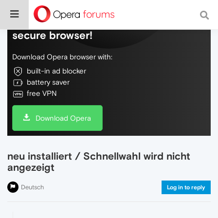
Do more on the web, with a fast and
secure browser!
Download Opera browser with:
built-in ad blocker
battery saver
free VPN
Download Opera
neu installiert / Schnellwahl wird nicht
angezeigt
Deutsch
Log in to reply