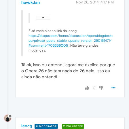
havokdan
Nov 26, 2014, 4:17 PM
É só você olhar o link do leocg:
https://disqus.com/home/discussion/operablogdeskt
op/private_opera_stable_update_version_250161471/
#comment-1705359005
. Não teve grandes
mudanças.
Tá ok, isso eu entendi, agora me explica por que
o Opera 26 não tem nada de 26 nele, isso eu
ainda não entendi...
0
leocg
MODERATOR
VOLUNTEER