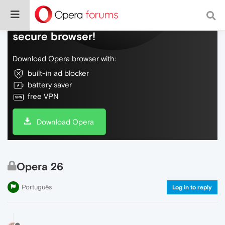
Do more on the web, with a fast and
secure browser!
Download Opera browser with:
built-in ad blocker
battery saver
free VPN
Download Opera
Opera 26
Português
Log in to reply