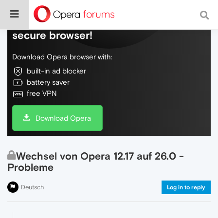
Do more on the web, with a fast and
secure browser!
Download Opera browser with:
built-in ad blocker
battery saver
free VPN
Download Opera
Wechsel von Opera 12.17 auf 26.0 -
Probleme
Deutsch
Log in to reply