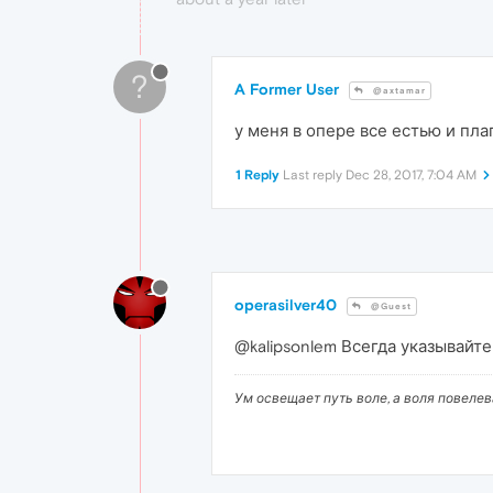
?
A Former User
@axtamar
у меня в опере все естью и плаг
1 Reply
Last reply
Dec 28, 2017, 7:04 AM
operasilver40
@Guest
@kalipsonlem Всегда указывайте
Ум освещает путь воле, а воля повеле