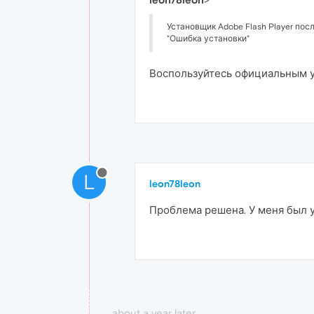
Установщик Adobe Flash Player пос
"Ошибка установки"
Воспользуйтесь официальным
L
leon78leon
Проблема решена. У меня был ус
about a year later