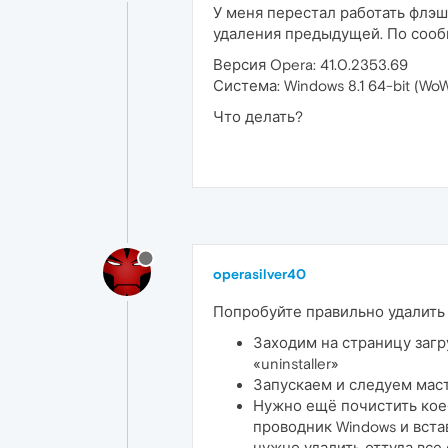
У меня перестал работать флэш 
удаления предыдущей. По сообщ
Версия Opera: 41.0.2353.69
Система: Windows 8.1 64-bit (Wo
Что делать?
operasilver40
Попробуйте правильно удалить A
Заходим на страницу заг
«uninstaller»
Запускаем и следуем маст
Нужно ещё почистить кое
проводник Windows и встав
нужно удалить оттуда все