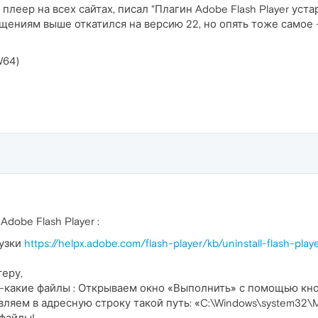
плеер на всех сайтах, писал "Плагин Adobe Flash Player уста
ениям выше откатился на версию 22, но опять тоже самое - "
W64)
dobe Flash Player :
рузки
https://helpx.adobe.com/flash-player/kb/uninstall-flash-pla
еру,
-какие файлы : Открываем окно «Выполнить» с помощью кно
ляем в адресную строку такой путь: «C:\Windows\system32\M
 файлы!