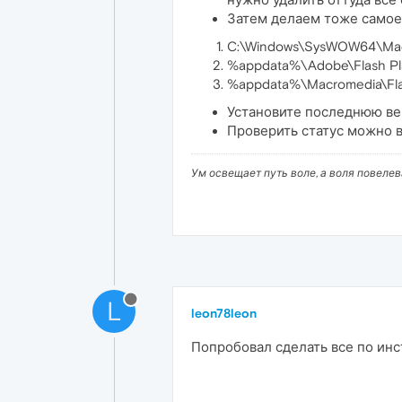
Затем делаем тоже самое 
C:\Windows\SysWOW64\Ma
%appdata%\Adobe\Flash Pl
%appdata%\Macromedia\Fla
Установите последнюю ве
Проверить статус можно в
Ум освещает путь воле, а воля повеле
L
leon78leon
Попробовал сделать все по ин