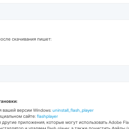
после скачивания пишет:
тановки:
я вашей версии Windows:
uninstall_flash_player
ициальном сайте:
flashplayer
 другие приложения, которые могут использовать Adobe Flash
сталлятор и удаляем flash player, а также почистить файлы