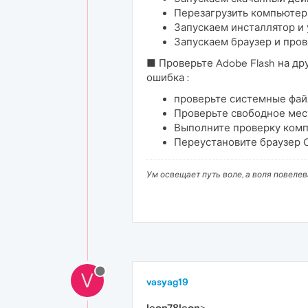
Перезагрузить компьютер
Запускаем инсталлятор и у
Запускаем браузер и прове
■ Проверьте Adobe Flash на дру
ошибка :
проверьте системные фа
Проверьте свободное мес
Выполните проверку комп
Переустановите браузер 
Ум освещает путь воле, а воля повеле
V
vasyag19
leon78leon
>