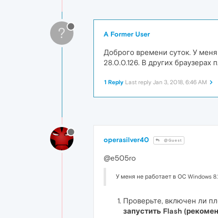
?
A Former User
Доброго времени суток. У меня н
28.0.0.126. В других браузерах 
1 Reply
Last reply
Jan 3, 2018, 6:46 AM
operasilver40
@Guest
@e505ro
У меня не работает в ОС Windows 8.1
Проверьте, включен ли пл
запустить Flash (рекоме