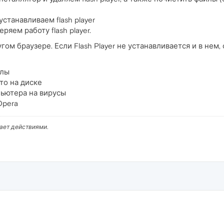
станавливаем flash player
ряем работу flash player.
гом браузере. Если Flash Player не устанавливается и в нем,
йлы
то на диске
ьютера на вирусы
Opera
вает действиями.