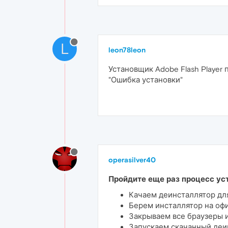
L
leon78leon
Установщик Adobe Flash Player 
"Ошибка установки"
operasilver40
Пройдите еще раз процесс ус
Качаем деинсталлятор дл
Берем инсталлятор на оф
Закрываем все браузеры и
Запускаем скачанный деин