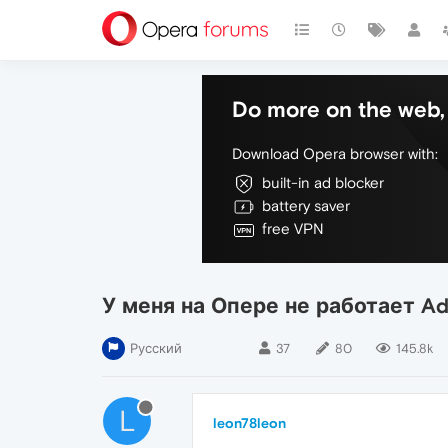
Do more on the web, 
Download Opera browser with:
built-in ad blocker
battery saver
free VPN
У меня на Опере не работает Ado
Русский
37
80
145.8k
L
leon78leon