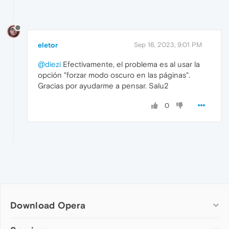
eletor
Sep 16, 2023, 9:01 PM
@diezi
Efectivamente, el problema es al usar la
opción "forzar modo oscuro en las páginas".
Gracias por ayudarme a pensar. Salu2
0
Download Opera
Computer browsers