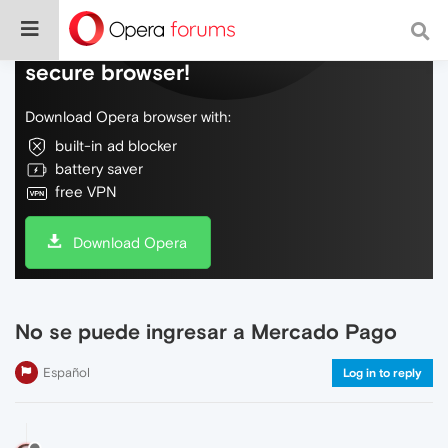
Do more on the web, with a fast and
secure browser!
Download Opera browser with:
built-in ad blocker
battery saver
free VPN
Download Opera
No se puede ingresar a Mercado Pago
Español
Log in to reply