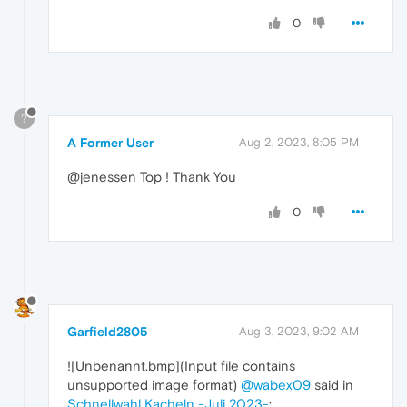
0
?
A Former User
Aug 2, 2023, 8:05 PM
@jenessen Top ! Thank You
0
Garfield2805
Aug 3, 2023, 9:02 AM
![Unbenannt.bmp](Input file contains
unsupported image format)
@wabex09
said in
Schnellwahl Kacheln -Juli 2023-
: