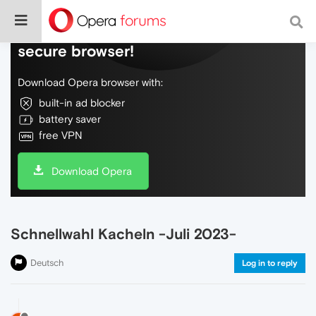
Do more on the web, with a fast and
secure browser!
Download Opera browser with:
built-in ad blocker
battery saver
free VPN
Download Opera
Schnellwahl Kacheln -Juli 2023-
Deutsch
Log in to reply