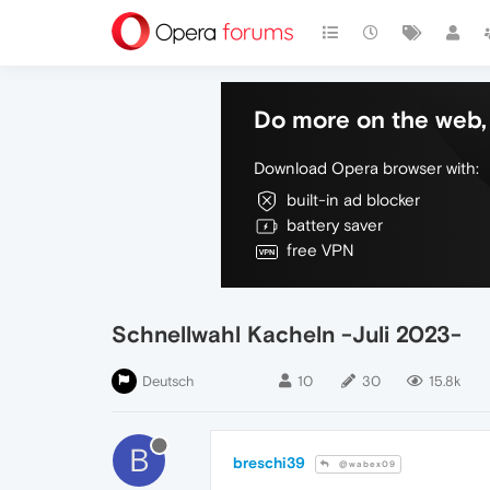
Do more on the web, 
Download Opera browser with:
built-in ad blocker
battery saver
free VPN
Schnellwahl Kacheln -Juli 2023-
Deutsch
10
30
15.8k
B
breschi39
@wabex09