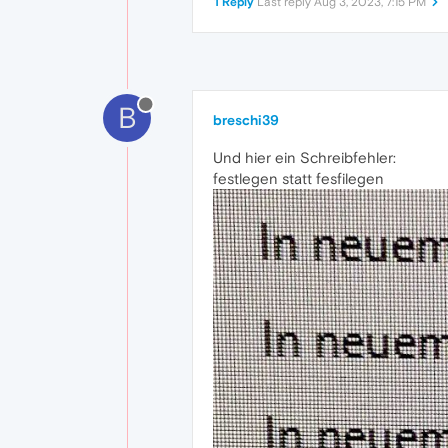
1 Reply
Last reply
Aug 3, 2023, 7:15 PM
B
breschi39
Und hier ein Schreibfehler:
festlegen statt fesfilegen