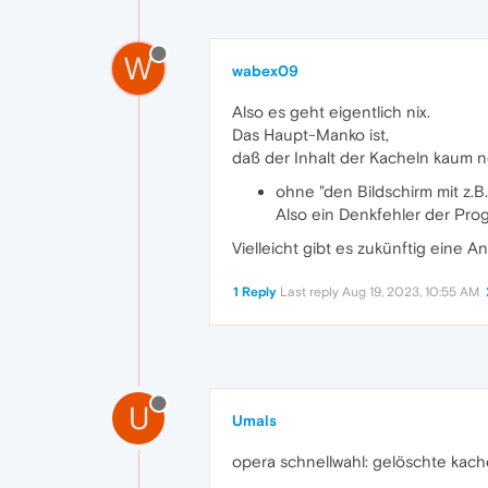
W
wabex09
Also es geht eigentlich nix.
Das Haupt-Manko ist,
daß der Inhalt der Kacheln kaum no
ohne "den Bildschirm mit z.B.
Also ein Denkfehler der Pro
Vielleicht gibt es zukünftig eine An
1 Reply
Last reply
Aug 19, 2023, 10:55 AM
U
Umals
opera schnellwahl: gelöschte kach