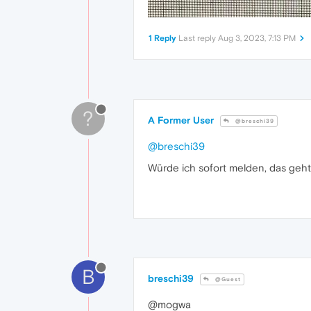
1 Reply
Last reply
Aug 3, 2023, 7:13 PM
?
A Former User
@breschi39
@breschi39
Würde ich sofort melden, das geht 
B
breschi39
@Guest
@mogwa