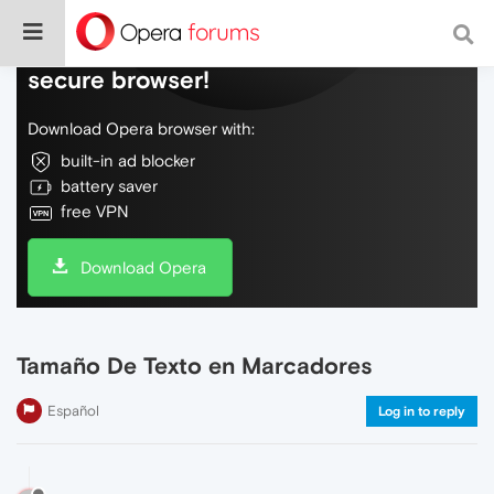
Do more on the web, with a fast and
secure browser!
Download Opera browser with:
built-in ad blocker
battery saver
free VPN
Download Opera
Tamaño De Texto en Marcadores
Español
Log in to reply