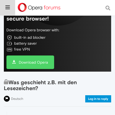
Do more on the web, with a fast and
secure browser!
Download Opera browser with:
built-in ad blocker
battery saver
free VPN
Download Opera
Was geschieht z.B. mit den
Lesezeichen?
Deutsch
Log in to reply