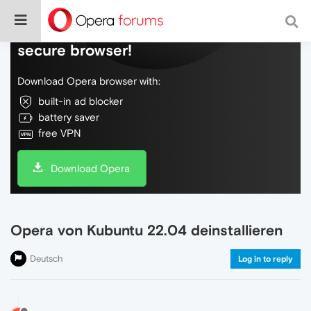
Do more on the web, with a fast and
secure browser!
Download Opera browser with:
built-in ad blocker
battery saver
free VPN
Download Opera
Opera von Kubuntu 22.04 deinstallieren
Deutsch
Log in to reply