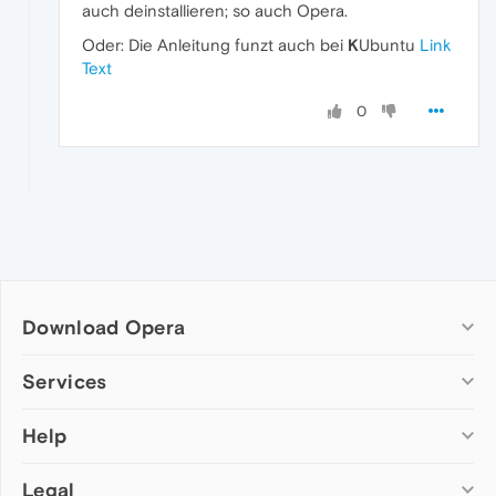
auch deinstallieren; so auch Opera.
Oder: Die Anleitung funzt auch bei
K
Ubuntu
Link
Text
0
Download Opera
Computer browsers
Services
Opera for Windows
Help
Add-ons
Opera for Mac
Opera account
Opera for Linux
Legal
Wallpapers
Help & support
Opera beta version