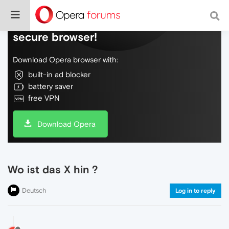
Do more on the web, with a fast and
secure browser!
Download Opera browser with:
built-in ad blocker
battery saver
free VPN
Download Opera
Wo ist das X hin ?
Deutsch
Log in to reply