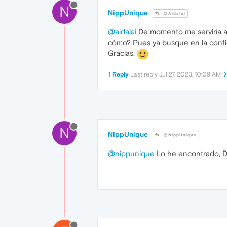
N
NippUnique
@Aidalai
@aidalai
De momento me serviría au
cómo? Pues ya busque en la configu
Gracias.
1 Reply
Last reply
Jul 27, 2023, 10:09 AM
N
NippUnique
@NippUnique
@nippunique
Lo he encontrado, De