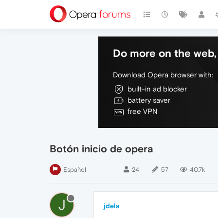
Do more on the web, 
Download Opera browser with:
built-in ad blocker
battery saver
free VPN
Botón inicio de opera
Español
24
57
40.7k
J
jdela