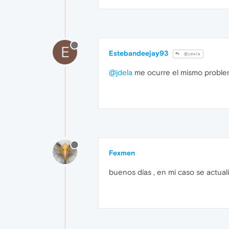
E
Estebandeejay93
@jdela
@jdela
me ocurre el mismo proble
Fexmen
buenos días , en mi caso se actua