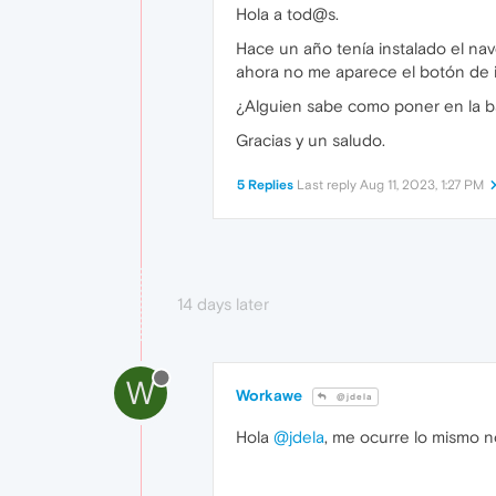
Hola a tod@s.
Hace un año tenía instalado el nav
ahora no me aparece el botón de i
¿Alguien sabe como poner en la ba
Gracias y un saludo.
5 Replies
Last reply
Aug 11, 2023, 1:27 PM
14 days later
W
Workawe
@jdela
Hola
@jdela
, me ocurre lo mismo n