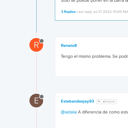
Solo se puede poner en la barra la
3 Replies
Last reply
Jul 27, 2023, 10:05 AM
R
RenatoB
Tengo el mismo problema. Se podrí
E
Estebandeejay93
@Aidalai
@aidalai
A diferencia de como esta