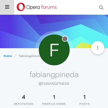
F
Home
fabiangpineda
fabiangpineda
@FABIANGPINEDA
4
1
1
REPUTATION
PROFILE VIEWS
POSTS