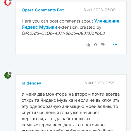
Opera Comments Bot
6 Jul 2023, 06:00
Here you can post comments about
Улучшения
Яндекс Музыки
extension, created by
faf427d3-0c0b-4371-8bd6-693137c1fb68
0
R
raidendev
6 Jul 2023, 07:22
У меня два монитора, на втором почти всегда
открыта Яндекс Музыка и если не выключить
эту однообразную анимацию моей волны, то
спустя час левый глаз уже начинает
дёргаться, а когда работаешь за
компьютером весь день, то постоянно
смотрящие на тебя из баннера в сайдбаре