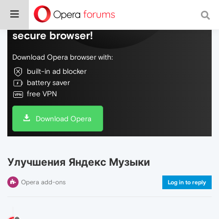
Do more on the web, with a fast and
secure browser!
Download Opera browser with:
built-in ad blocker
battery saver
free VPN
Download Opera
Улучшения Яндекс Музыки
Opera add-ons
Log in to reply