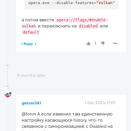
opera.exe --disable-features=
"Vulkan"
а потом ввести
opera://flags/#enable-
и переключить на
или
vulkan
disabled
default
1
1 Reply
6 months later
geezer341
1 Dec 2023, 17:07
@fonm А если изменил там единственную
настройку касающуюся history, что-то
связанное с синхронизацией, с Disabled на