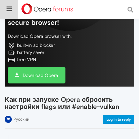
Do more on the web, with a fast and
secure browser!
Download Opera browser with:
built-in ad blocker
battery saver
free VPN
Download Opera
Как при запуске Opera сбросить
настройки flags или #enable-vulkan
Русский
Log in to reply