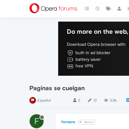
Do more on the web, 
Download Opera browser with:
built-in ad blocker
battery saver
free VPN
Paginas se cuelgan
Español
3
12
3.9k
F
fornero
@diezi