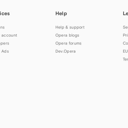
ices
Help
L
ns
Help & support
Se
 account
Opera blogs
Pr
apers
Opera forums
Co
 Ads
Dev.Opera
EU
Te