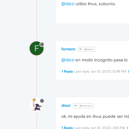
@diezi
utilizo linux, xubuntu
F
fornero
@diezi
@diezi
en modo incognito pasa lo m
1 Reply
Last reply
Jun 10, 2023, 12:46 PM
diezi
@fornero
ok, mi ayuda en linux puede ser má
1 Reply
Last reply
Jun 10, 2023, 3:55 PM