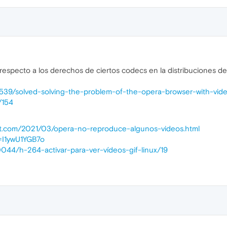
specto a los derechos de ciertos codecs en la distribuciones de l
7539/solved-solving-the-problem-of-the-opera-browser-with-vid
/154
ot.com/2021/03/opera-no-reproduce-algunos-videos.html
=I1ywU1YGB7o
0044/h-264-activar-para-ver-vídeos-gif-linux/19