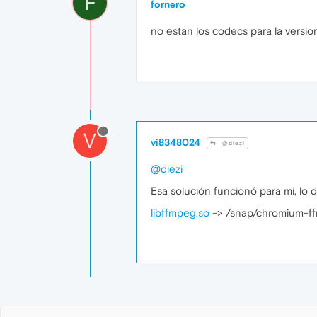
F
fornero
no estan los codecs para la versio
V
vi8348024
@diezi
@diezi
Esa solución funcionó para mi, lo d
libffmpeg.so
-> /snap/chromium-f