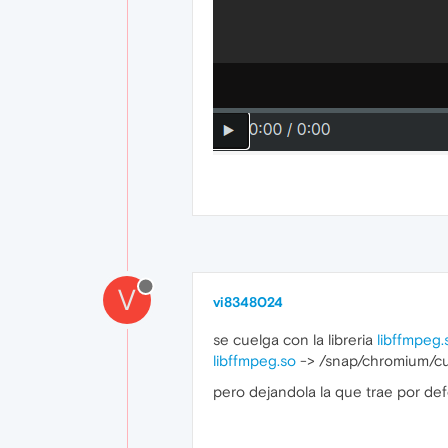
V
vi8348024
se cuelga con la libreria
libffmpeg.
libffmpeg.so
-> /snap/chromium/cu
pero dejandola la que trae por def