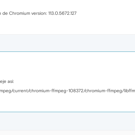
n de Chromium version: 113.0.5672.127
eje asi:
fmpeg/current/chromium-ffmpeg-108372/chromium-ffmpeg/libffm