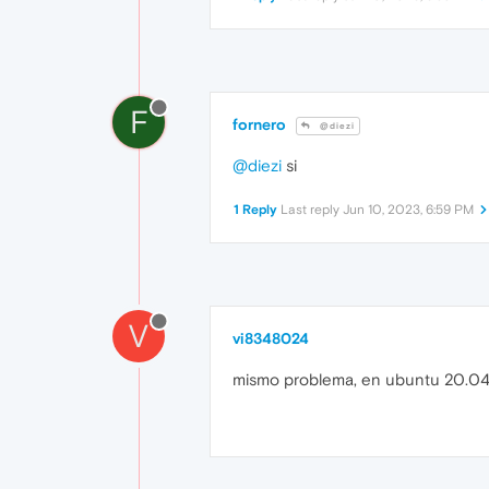
F
fornero
@diezi
@diezi
si
1 Reply
Last reply
Jun 10, 2023, 6:59 PM
V
vi8348024
mismo problema, en ubuntu 20.0