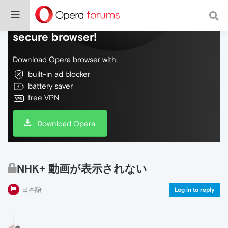
Do more on the web, with a fast and
secure browser!
Download Opera browser with:
built-in ad blocker
battery saver
free VPN
Download Opera
NHK+ 動画が表示されない
日本語
Log in to reply