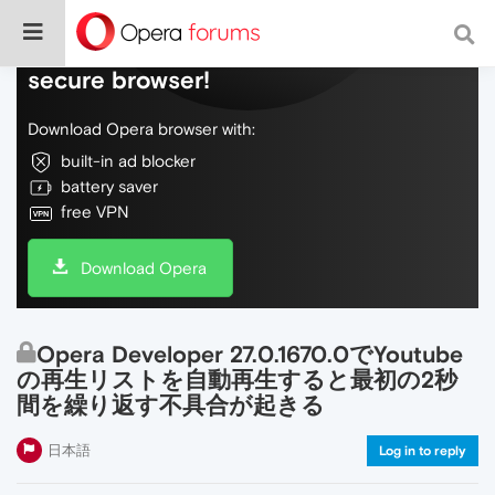
Do more on the web, with a fast and
secure browser!
Download Opera browser with:
built-in ad blocker
battery saver
free VPN
Download Opera
Opera Developer 27.0.1670.0でYoutube
の再生リストを自動再生すると最初の2秒
間を繰り返す不具合が起きる
日本語
Log in to reply