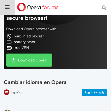
Do more on the web, with a fast and
secure browser!
Download Opera browser with:
built-in ad blocker
battery saver
free VPN
Download Opera
Cambiar idioma en Opera
Español
Log in to reply