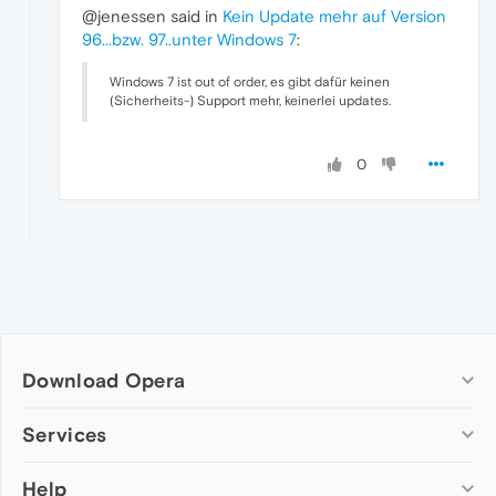
@jenessen said in
Kein Update mehr auf Version
96...bzw. 97..unter Windows 7
:
Windows 7 ist out of order, es gibt dafür keinen
(Sicherheits-) Support mehr, keinerlei updates.
0
Download Opera
Computer browsers
Services
Opera for Windows
Help
Add-ons
Opera for Mac