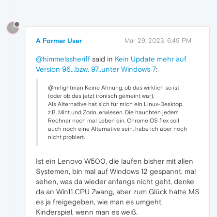
?
A Former User
Mar 29, 2023, 6:49 PM
@himmelssheriff
said in
Kein Update mehr auf
Version 96...bzw. 97..unter Windows 7
:
@mrlightman Keine Ahnung, ob das wirklich so ist
(oder ob das jetzt ironisch gemeint war).
Als Alternative hat sich für mich ein Linux-Desktop,
z.B. Mint und Zorin, erwiesen. Die hauchten jedem
Rechner noch mal Leben ein. Chrome OS flex soll
auch noch eine Alternative sein, habe ich aber noch
nicht probiert.
Ist ein Lenovo W500, die laufen bisher mit allen
Systemen, bin mal auf Windows 12 gespannt, mal
sehen, was da wieder anfangs nicht geht, denke
da an Win11 CPU Zwang, aber zum Glück hatte MS
es ja freigegeben, wie man es umgeht,
Kinderspiel, wenn man es weiß.