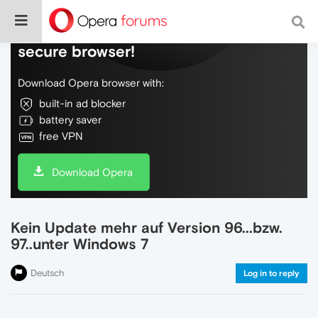
Do more on the web, with a fast and
secure browser!
Download Opera browser with:
built-in ad blocker
battery saver
free VPN
Download Opera
Kein Update mehr auf Version 96...bzw.
97..unter Windows 7
Deutsch
Log in to reply