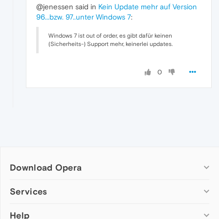
@jenessen said in
Kein Update mehr auf Version
96...bzw. 97..unter Windows 7
:
Windows 7 ist out of order, es gibt dafür keinen
(Sicherheits-) Support mehr, keinerlei updates.
0
Download Opera
Computer browsers
Services
Opera for Windows
Help
Add-ons
Opera for Mac