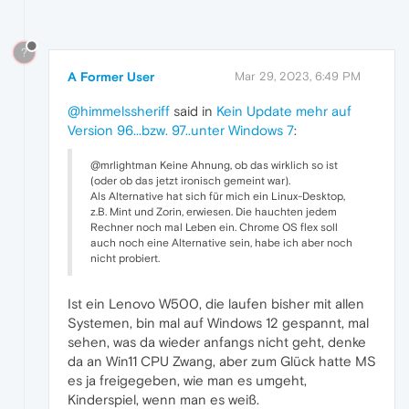
?
A Former User
Mar 29, 2023, 6:49 PM
@himmelssheriff
said in
Kein Update mehr auf
Version 96...bzw. 97..unter Windows 7
:
@mrlightman Keine Ahnung, ob das wirklich so ist
(oder ob das jetzt ironisch gemeint war).
Als Alternative hat sich für mich ein Linux-Desktop,
z.B. Mint und Zorin, erwiesen. Die hauchten jedem
Rechner noch mal Leben ein. Chrome OS flex soll
auch noch eine Alternative sein, habe ich aber noch
nicht probiert.
Ist ein Lenovo W500, die laufen bisher mit allen
Systemen, bin mal auf Windows 12 gespannt, mal
sehen, was da wieder anfangs nicht geht, denke
da an Win11 CPU Zwang, aber zum Glück hatte MS
es ja freigegeben, wie man es umgeht,
Kinderspiel, wenn man es weiß.