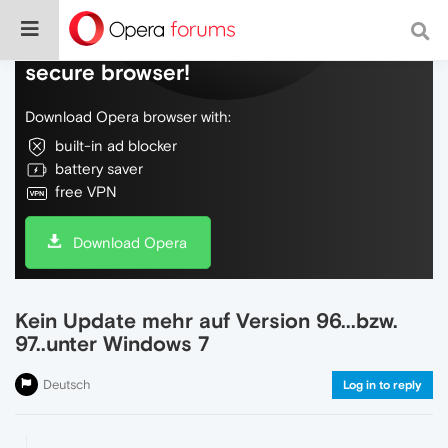
Do more on the web, with a fast and
secure browser!
Download Opera browser with:
built-in ad blocker
battery saver
free VPN
Download Opera
Kein Update mehr auf Version 96...bzw.
97..unter Windows 7
Deutsch
Log in to reply