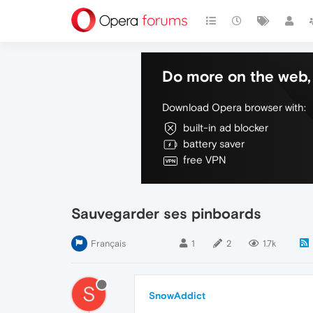
Do more on the web, 
Download Opera browser with:
built-in ad blocker
battery saver
free VPN
Sauvegarder ses pinboards
Français
1
2
1.7k
S
SnowAddict