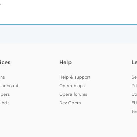
.
ices
Help
L
ns
Help & support
Se
 account
Opera blogs
Pr
apers
Opera forums
Co
 Ads
Dev.Opera
EU
Te