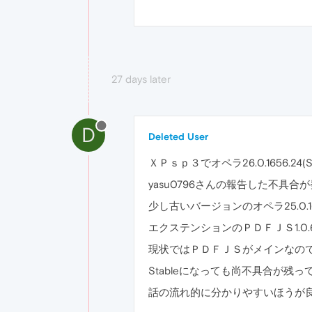
27 days later
D
Deleted User
ＸＰｓｐ３でオペラ26.0.1656.24(St
yasu0796さんの報告した不具合
少し古いバージョンのオペラ25.0.161
エクステンションのＰＤＦＪＳ1.0.606
現状ではＰＤＦＪＳがメインなの
Stableになっても尚不具合が残
話の流れ的に分かりやすいほうが