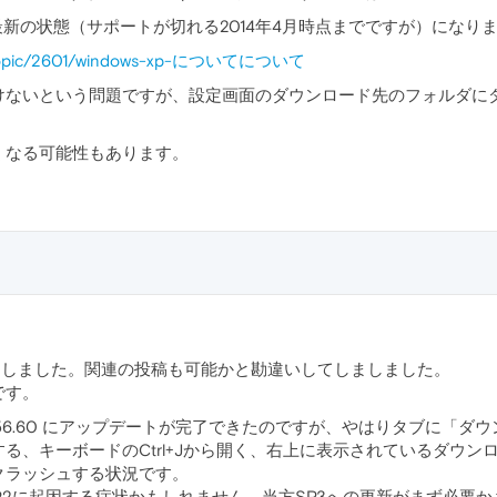
自体が最新の状態（サポートが切れる2014年4月時点までですが）に
om/topic/2601/windows-xp-についてについて
けないという問題ですが、設定画面のダウンロード先のフォルダに
くなる可能性もあります。
礼いたしました。関連の投稿も可能かと勘違いしてしましました。
です。
1656.60 にアップデートが完了できたのですが、やはりタブに「ダ
る、キーボードのCtrl+Jから開く、右上に表示されているダウ
クラッシュする状況です。
のSP2に起因する症状かもしれません。当方SP3への更新がまず必要