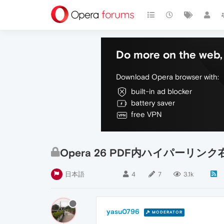
Do more on the web, 
Download Opera browser with:
built-in ad blocker
battery saver
free VPN
Opera 26 PDF内ハイパーリ
日本語
4
7
3.1k
yasu0796
MODERATOR