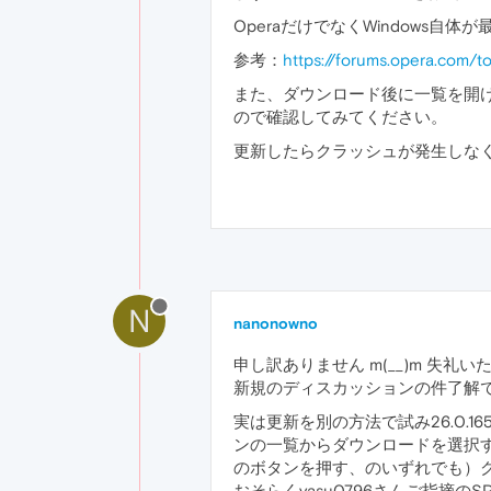
OperaだけでなくWindows
参考：
https://forums.opera.c
また、ダウンロード後に一覧を開
ので確認してみてください。
更新したらクラッシュが発生しな
N
nanonowno
申し訳ありません m(__)m 失
新規のディスカッションの件了解
実は更新を別の方法で試み26.0.
ンの一覧からダウンロードを選択す
のボタンを押す、のいずれでも）
おそらくyasu0796さんご指摘