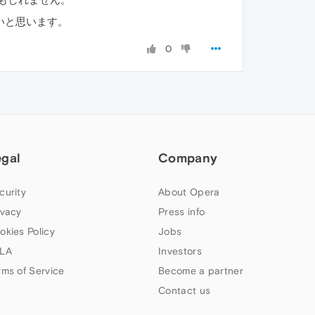
いと思います。
0
egal
Company
curity
About Opera
ivacy
Press info
okies Policy
Jobs
LA
Investors
rms of Service
Become a partner
Contact us