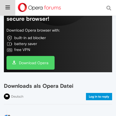
Do more on the web, with a fast and
secure browser!
Download Opera browser with:
built-in ad blocker
battery saver
free VPN
Download Opera
Downloads als Opera Datei
Deutsch
Log in to reply