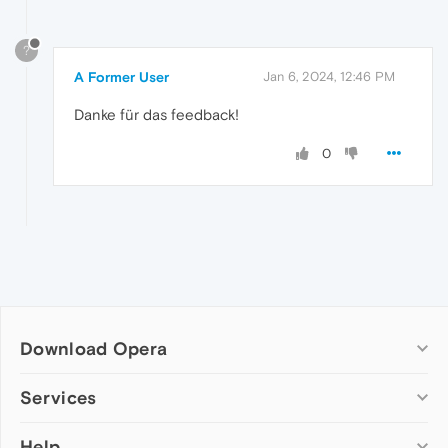
?
A Former User
Jan 6, 2024, 12:46 PM
Danke für das feedback!
0
Download Opera
Computer browsers
Services
Opera for Windows
Help
Add-ons